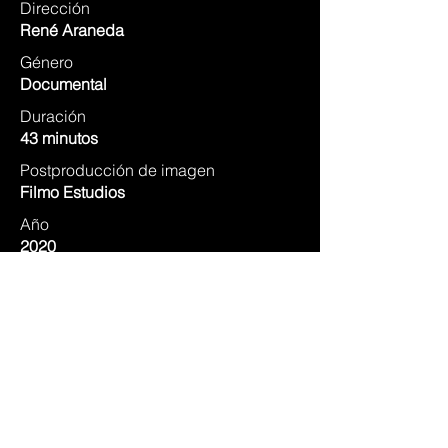
Dirección
René Araneda
Género
Documental
Duración
43 minutos
Postproducción de imagen
Filmo Estudios
Año
2020
Productora
Vision Hawk Films.
IMDB ⭢