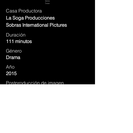
Dirección
Francisco
J.
Lombardi
Casa Productora
La Soga Producciones
Sobras International Pictures
Duración
111 minutos
Género
Drama
Año
2015
Postproducción de imagen
Filmo Estudios
Postproducción de sonido
Filmo Estudios
IMDB ⭢