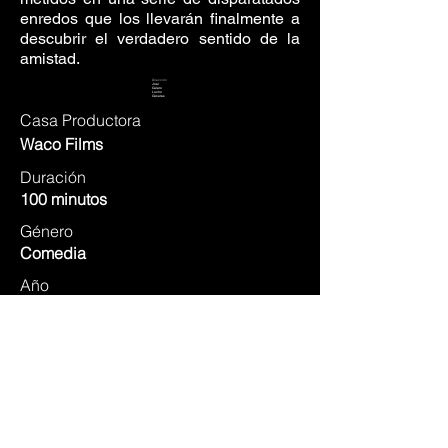
enredos que los llevarán finalmente a
descubrir el verdadero sentido de la
amistad.
Dirección
Joel
Calero
Lucho
Cáceres
Casa Productora
Waco Films
Duración
100 minutos
Género
Comedia
Año
2018
Postproducción de sonido
Filmo Estudios
IMDB ⭢