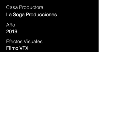
Casa Productora
La Soga Producciones
Año
2019
Efectos Visuales
Filmo VFX
Postproducción de imagen
Filmo Estudios
Género
Acción
Duración
100 minutos
Postproducción de sonido
Filmo Estudios
IMDB ⭢