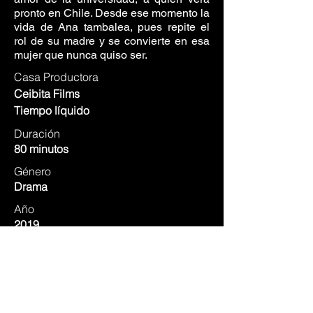
pronto en Chile. Desde ese momento la
vida de Ana tambalea, pues repite el
rol de su madre y se convierte en esa
mujer que nunca quiso ser.
Casa Productora
Ceibita Films
Tiempo líquido
Duración
80 minutos
Género
Drama
Año
2019
Dirección
Patricia
Velásque
z
Postproducción de sonido
Filmo Estudios
IMDB ⭢